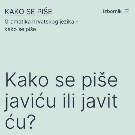
Preskoči
KAKO SE PIŠE
Izbornik
na
Gramatika hrvatskog jezika –
sadržaj
kako se piše
Kako se piše
javiću ili javit
ću?