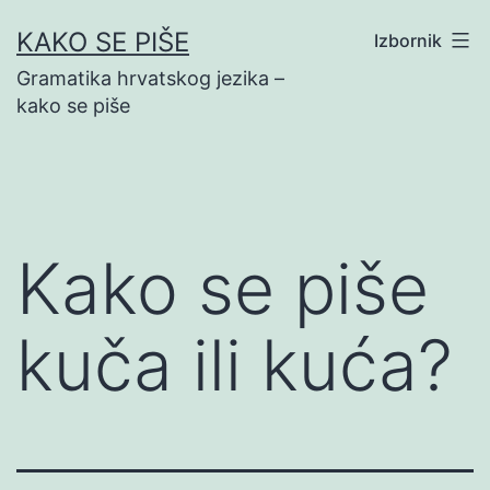
Preskoči
KAKO SE PIŠE
Izbornik
na
Gramatika hrvatskog jezika –
sadržaj
kako se piše
Kako se piše
kuča ili kuća?