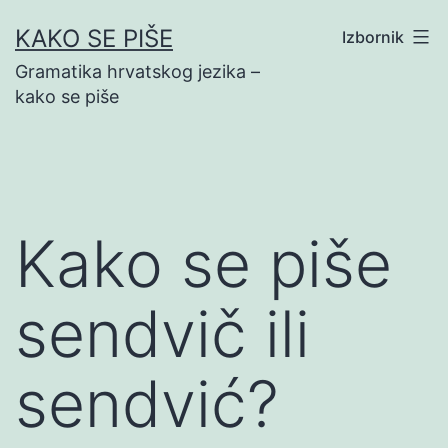
Preskoči
KAKO SE PIŠE
Izbornik
na
Gramatika hrvatskog jezika –
sadržaj
kako se piše
Kako se piše
sendvič ili
sendvić?