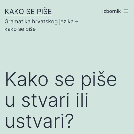
Preskoči
KAKO SE PIŠE
Izbornik
na
Gramatika hrvatskog jezika –
sadržaj
kako se piše
Kako se piše
u stvari ili
ustvari?