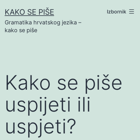
Preskoči
KAKO SE PIŠE
Izbornik
na
Gramatika hrvatskog jezika –
sadržaj
kako se piše
Kako se piše
uspijeti ili
uspjeti?