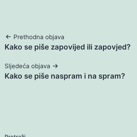
Navigacija
Prethodna objava
Kako se piše zapovijed ili zapovjed?
objava
Sljedeća objava
Kako se piše naspram i na spram?
Pretraži…