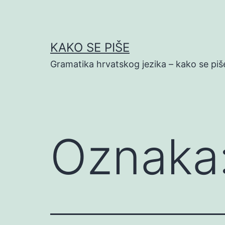
Preskoči
na
sadržaj
KAKO SE PIŠE
Gramatika hrvatskog jezika – kako se piš
Oznaka