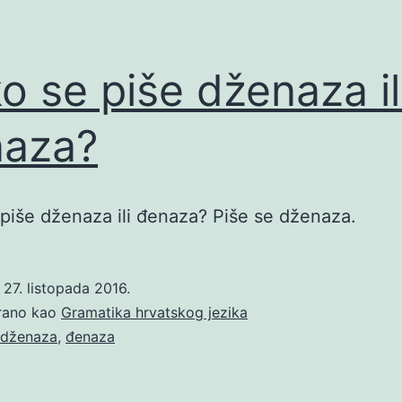
o se piše dženaza il
naza?
piše dženaza ili đenaza? Piše se dženaza.
o
27. listopada 2016.
irano kao
Gramatika hrvatskog jezika
dženaza
,
đenaza