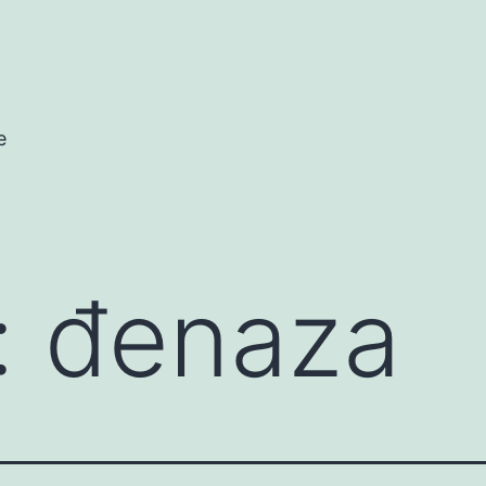
e
:
đenaza