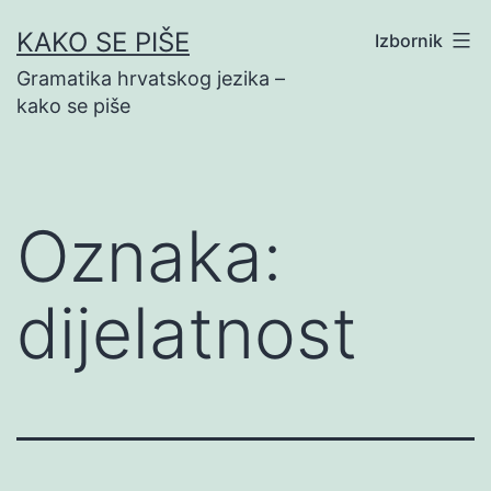
Preskoči
KAKO SE PIŠE
Izbornik
na
Gramatika hrvatskog jezika –
sadržaj
kako se piše
Oznaka:
dijelatnost