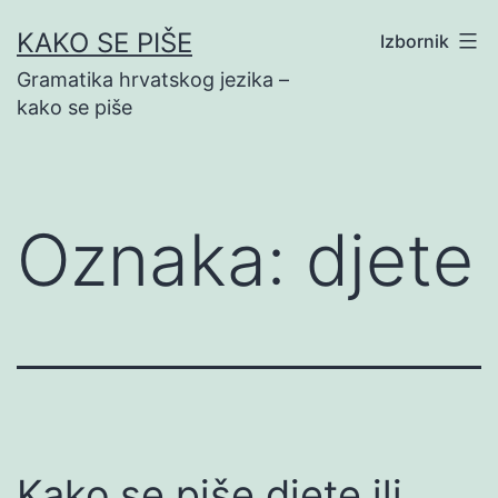
Preskoči
KAKO SE PIŠE
Izbornik
na
Gramatika hrvatskog jezika –
sadržaj
kako se piše
Oznaka:
djete
Kako se piše djete ili