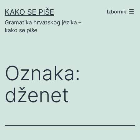
Preskoči
KAKO SE PIŠE
Izbornik
na
Gramatika hrvatskog jezika –
sadržaj
kako se piše
Oznaka:
dženet