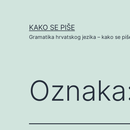
Preskoči
na
sadržaj
KAKO SE PIŠE
Gramatika hrvatskog jezika – kako se piš
Oznaka