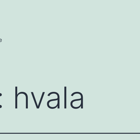
e
:
hvala