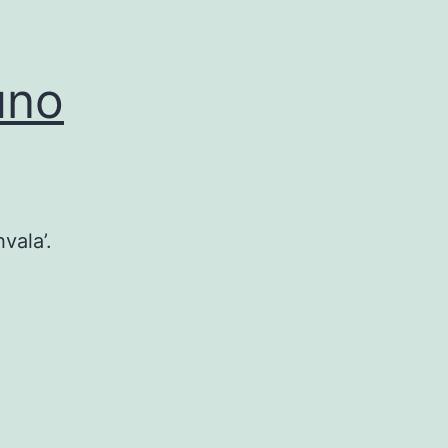
uno
vala’.