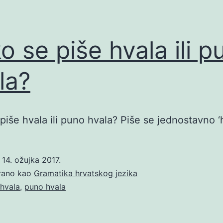
o se piše hvala ili p
la?
piše hvala ili puno hvala? Piše se jednostavno ‘h
o
14. ožujka 2017.
irano kao
Gramatika hrvatskog jezika
hvala
,
puno hvala