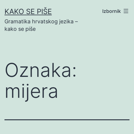
Preskoči
KAKO SE PIŠE
Izbornik
na
Gramatika hrvatskog jezika –
sadržaj
kako se piše
Oznaka:
mijera