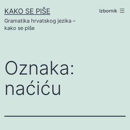
Preskoči
KAKO SE PIŠE
Izbornik
na
Gramatika hrvatskog jezika –
sadržaj
kako se piše
Oznaka:
naćiću