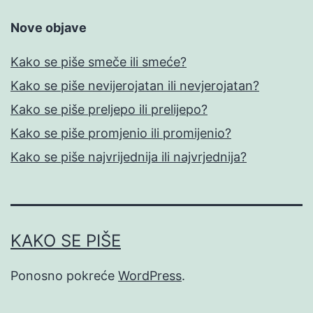
Nove objave
Kako se piše smeče ili smeće?
Kako se piše nevijerojatan ili nevjerojatan?
Kako se piše preljepo ili prelijepo?
Kako se piše promjenio ili promijenio?
Kako se piše najvrijednija ili najvrjednija?
KAKO SE PIŠE
Ponosno pokreće
WordPress
.