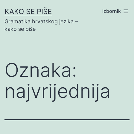
Preskoči
KAKO SE PIŠE
Izbornik
na
Gramatika hrvatskog jezika –
sadržaj
kako se piše
Oznaka:
najvrijednija