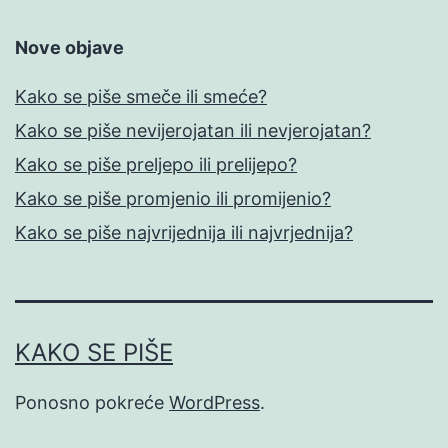
Nove objave
Kako se piše smeče ili smeće?
Kako se piše nevijerojatan ili nevjerojatan?
Kako se piše preljepo ili prelijepo?
Kako se piše promjenio ili promijenio?
Kako se piše najvrijednija ili najvrjednija?
KAKO SE PIŠE
Ponosno pokreće
WordPress
.