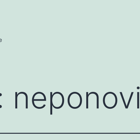
e
:
neponovi