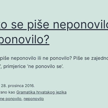
o se piše neponovilo 
ponovilo?
piše neponovilo ili ne ponovilo? Piše se zajedn
, primjerice ‘ne ponovilo se’.
o
28. prosinca 2016.
irano kao
Gramatika hrvatskog jezika
ne ponovilo
,
neponovilo