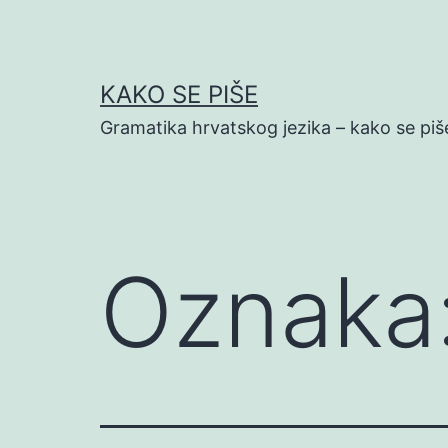
Preskoči
na
sadržaj
KAKO SE PIŠE
Gramatika hrvatskog jezika – kako se piš
Oznaka