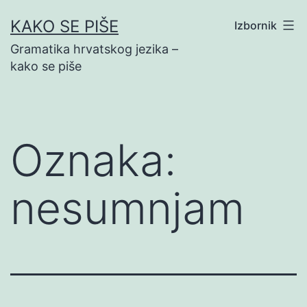
Preskoči
KAKO SE PIŠE
Izbornik
na
Gramatika hrvatskog jezika –
sadržaj
kako se piše
Oznaka:
nesumnjam