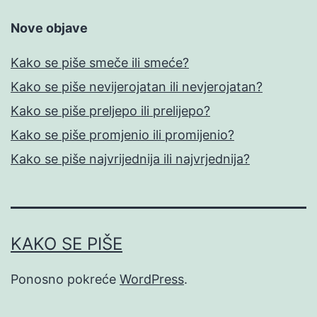
Nove objave
Kako se piše smeče ili smeće?
Kako se piše nevijerojatan ili nevjerojatan?
Kako se piše preljepo ili prelijepo?
Kako se piše promjenio ili promijenio?
Kako se piše najvrijednija ili najvrjednija?
KAKO SE PIŠE
Ponosno pokreće
WordPress
.