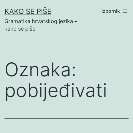
Preskoči
KAKO SE PIŠE
Izbornik
na
Gramatika hrvatskog jezika –
sadržaj
kako se piše
Oznaka:
pobijeđivati