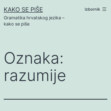
Preskoči
KAKO SE PIŠE
Izbornik
na
Gramatika hrvatskog jezika –
sadržaj
kako se piše
Oznaka:
razumije