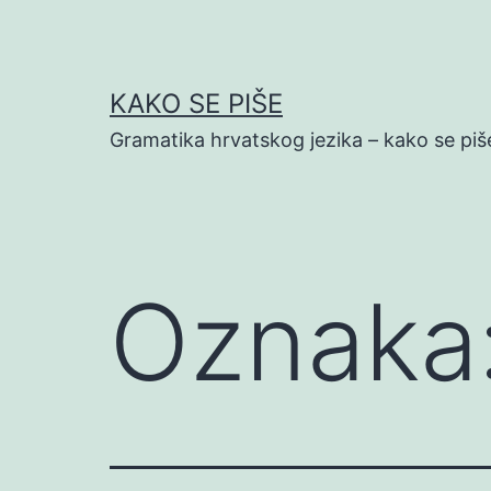
Preskoči
na
sadržaj
KAKO SE PIŠE
Gramatika hrvatskog jezika – kako se piš
Oznaka