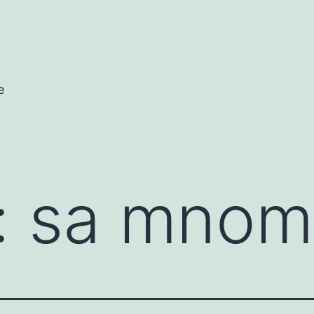
e
:
sa mnom