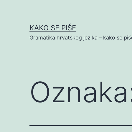
Preskoči
na
sadržaj
KAKO SE PIŠE
Gramatika hrvatskog jezika – kako se piš
Oznaka