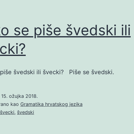
o se piše švedski ili
cki?
piše švedski ili švecki? Piše se švedski.
o
15. ožujka 2018.
irano kao
Gramatika hrvatskog jezika
švecki
,
švedski