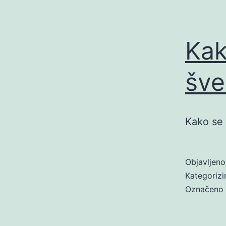
Kak
šve
Kako se 
Objavljen
Kategoriz
Označeno