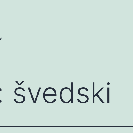
e
:
švedski