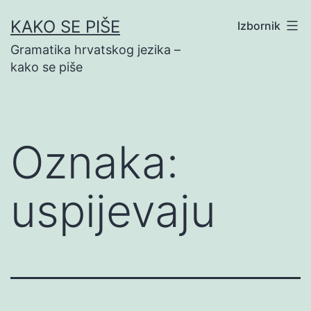
Preskoči
KAKO SE PIŠE
Izbornik
na
Gramatika hrvatskog jezika –
sadržaj
kako se piše
Oznaka:
uspijevaju