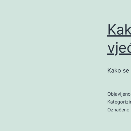
Kako
vje
Kako se p
Objavljen
Kategoriz
Označeno