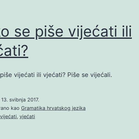
 se piše vijećati ili
ćati?
iše vijećati ili vjećati? Piše se vijećali.
o
13. svibnja 2017.
irano kao
Gramatika hrvatskog jezika
vijećati
,
vjećati