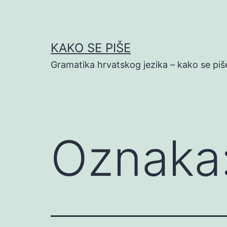
Preskoči
na
sadržaj
KAKO SE PIŠE
Gramatika hrvatskog jezika – kako se piš
Oznaka