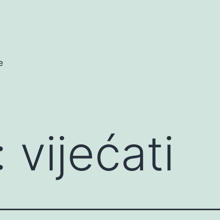
e
:
vijećati