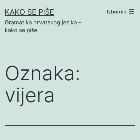
Preskoči
KAKO SE PIŠE
Izbornik
na
Gramatika hrvatskog jezika –
sadržaj
kako se piše
Oznaka:
vijera