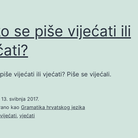
 se piše vijećati ili
ćati?
iše vijećati ili vjećati? Piše se vijećali.
o
13. svibnja 2017.
irano kao
Gramatika hrvatskog jezika
vijećati
,
vjećati