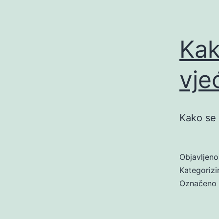
Kako
vje
Kako se p
Objavljen
Kategoriz
Označeno