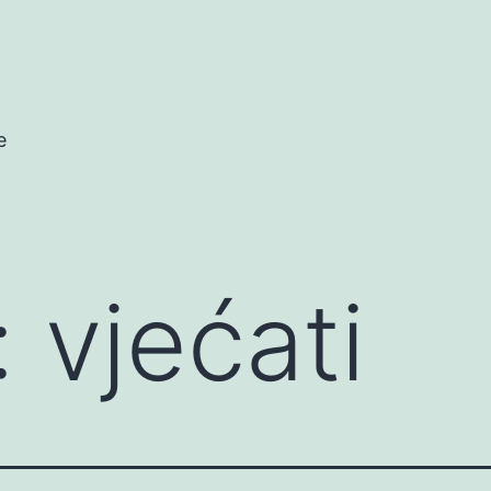
e
:
vjećati