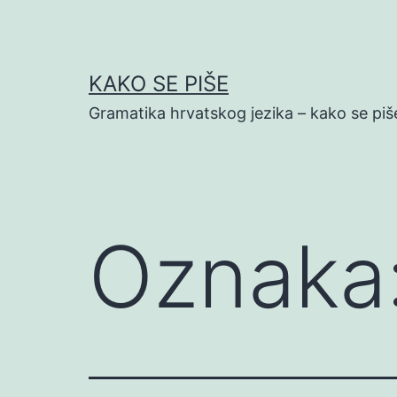
Preskoči
na
sadržaj
KAKO SE PIŠE
Gramatika hrvatskog jezika – kako se piš
Oznaka