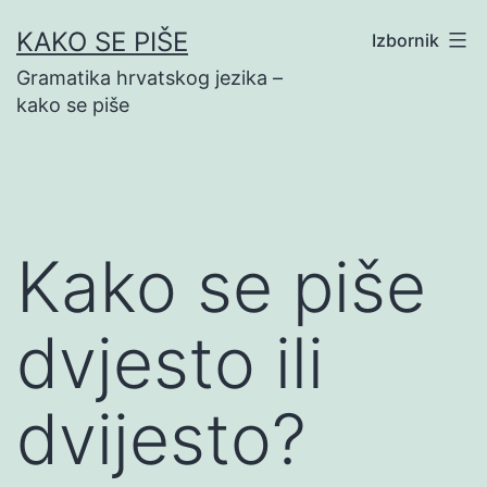
Preskoči
KAKO SE PIŠE
Izbornik
na
Gramatika hrvatskog jezika –
sadržaj
kako se piše
Kako se piše
dvjesto ili
dvijesto?