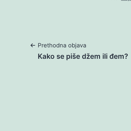
Navigacija
Prethodna objava
Kako se piše džem ili đem?
objava