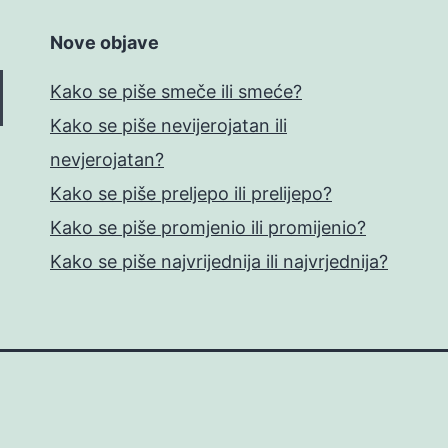
Nove objave
Kako se piše smeče ili smeće?
Kako se piše nevijerojatan ili
nevjerojatan?
Kako se piše preljepo ili prelijepo?
Kako se piše promjenio ili promijenio?
Kako se piše najvrijednija ili najvrjednija?