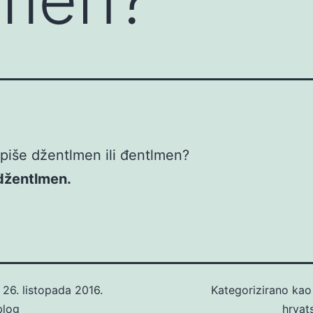
piše džentlmen ili đentlmen?
 džentlmen.
o
26. listopada 2016.
Kategorizirano ka
blog
hrvat