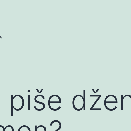
e
 piše dže
lmen?