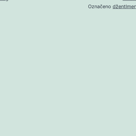
Označeno
džentlme