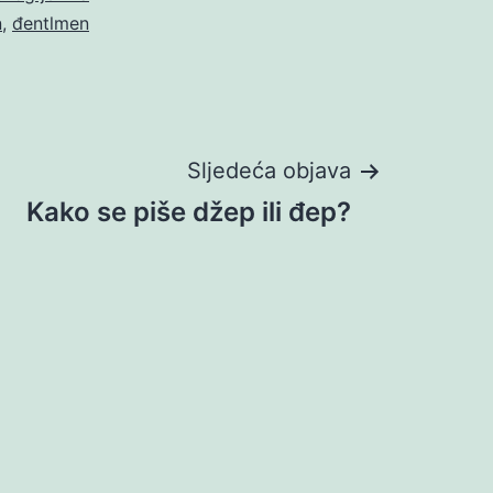
n
,
đentlmen
Sljedeća objava
Kako se piše džep ili đep?