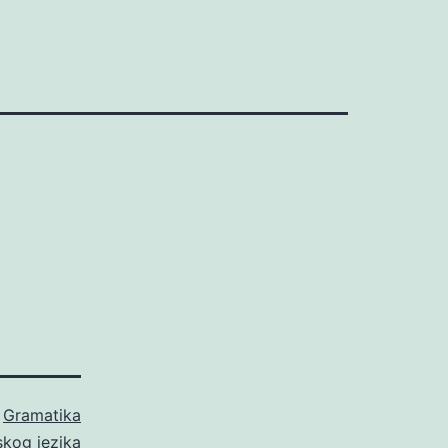
o
Gramatika
skog jezika