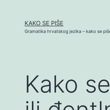
Preskoči
na
sadržaj
KAKO SE PIŠE
Gramatika hrvatskog jezika – kako se piš
Kako se
ili đent