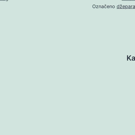
Označeno
džepar
Ka