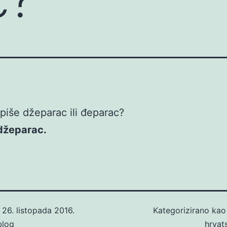
piše džeparac ili đeparac?
 džeparac.
o
26. listopada 2016.
Kategorizirano ka
blog
hrvat