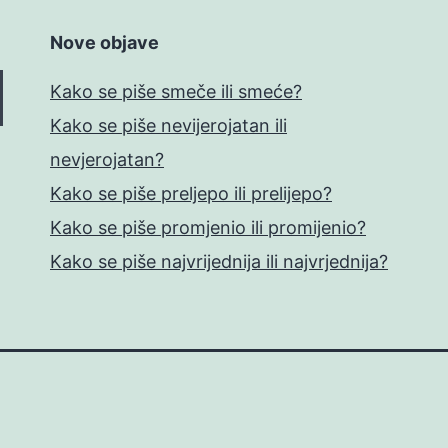
Nove objave
Kako se piše smeče ili smeće?
Kako se piše nevijerojatan ili
nevjerojatan?
Kako se piše preljepo ili prelijepo?
Kako se piše promjenio ili promijenio?
Kako se piše najvrijednija ili najvrjednija?