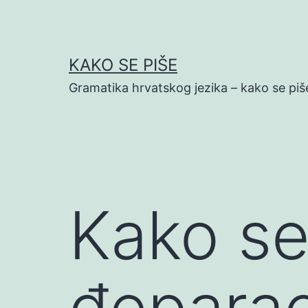
Preskoči
na
sadržaj
KAKO SE PIŠE
Gramatika hrvatskog jezika – kako se piš
Kako se
đepara