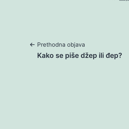
Navigacija
Prethodna objava
Kako se piše džep ili đep?
objava