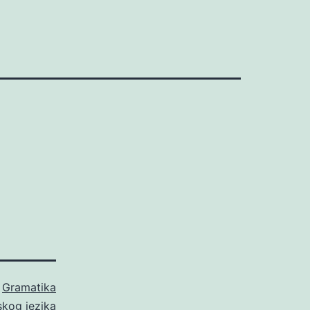
o
Gramatika
skog jezika