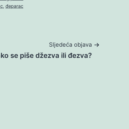
ac
,
đeparac
Sljedeća objava
ko se piše džezva ili đezva?