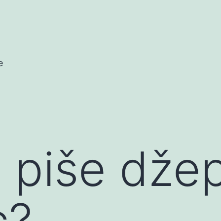
e
 piše džepa
c?