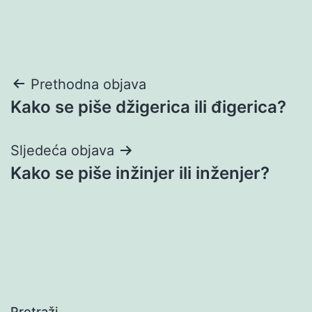
Navigacija
Prethodna objava
Kako se piše džigerica ili đigerica?
objava
Sljedeća objava
Kako se piše inžinjer ili inženjer?
Pretraži…