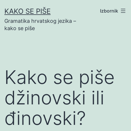
Preskoči
KAKO SE PIŠE
Izbornik
na
Gramatika hrvatskog jezika –
sadržaj
kako se piše
Kako se piše
džinovski ili
đinovski?