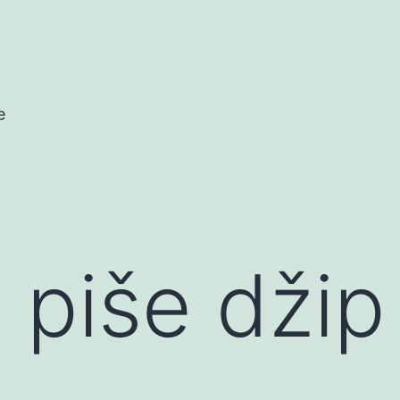
e
piše džip 