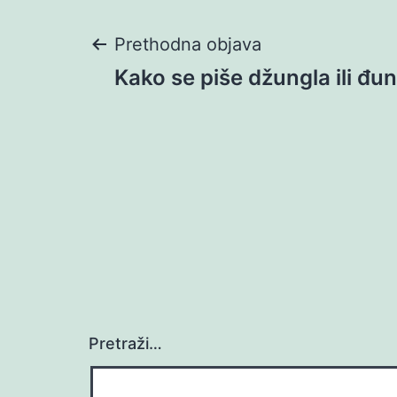
Navigacija
Prethodna objava
Kako se piše džungla ili đu
objava
Pretraži…