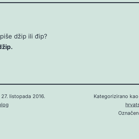
iše džip ili đip?
džip.
o
27. listopada 2016.
Kategorizirano ka
blog
hrvat
Označe