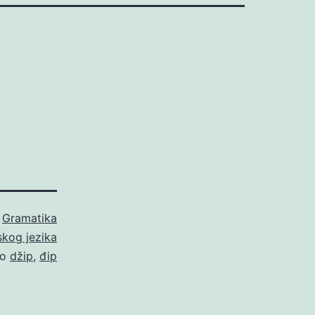
o
Gramatika
skog jezika
no
džip
,
đip