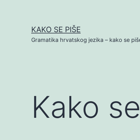
Preskoči
na
sadržaj
KAKO SE PIŠE
Gramatika hrvatskog jezika – kako se piš
Kako se 