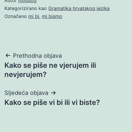
Autor
mojblog
Kategorizirano kao
Gramatika hrvatskog jezika
Označeno
mi bi
,
mi bismo
Navigacija
Prethodna objava
Kako se piše ne vjerujem ili
objava
nevjerujem?
Sljedeća objava
Kako se piše vi bi ili vi biste?