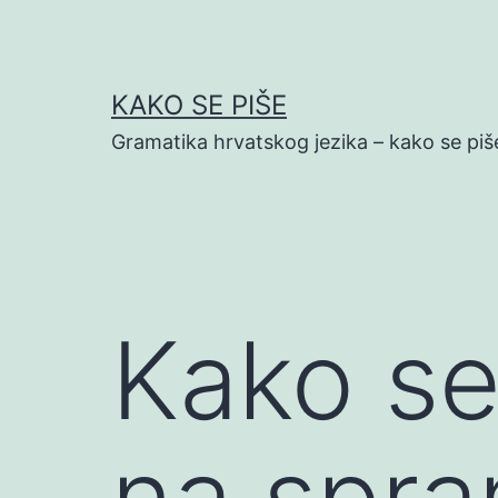
Preskoči
na
sadržaj
KAKO SE PIŠE
Gramatika hrvatskog jezika – kako se piš
Kako se
na spr