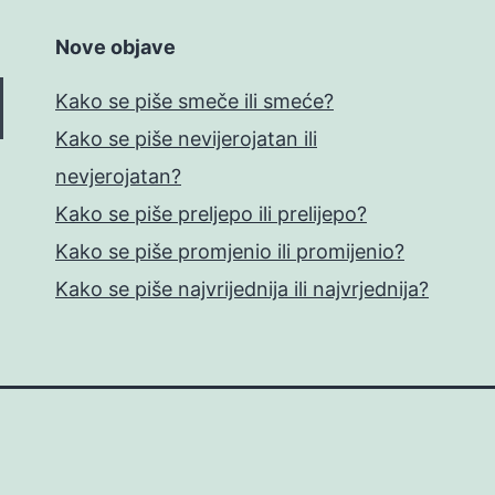
Nove objave
Kako se piše smeče ili smeće?
Kako se piše nevijerojatan ili
nevjerojatan?
Kako se piše preljepo ili prelijepo?
Kako se piše promjenio ili promijenio?
Kako se piše najvrijednija ili najvrjednija?