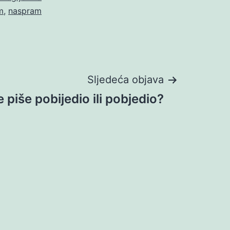
m
,
naspram
Sljedeća objava
 piše pobijedio ili pobjedio?