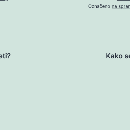
Označeno
na spra
eti?
Kako se