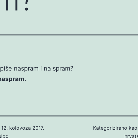
piše naspram i na spram?
 naspram.
o
12. kolovoza 2017.
Kategorizirano ka
blog
hrvat