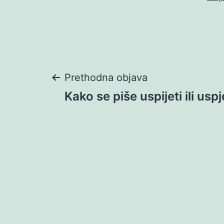
Navigacija
Prethodna objava
Kako se piše uspijeti ili uspj
objava