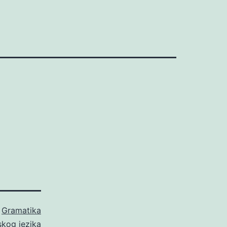
o
Gramatika
skog jezika