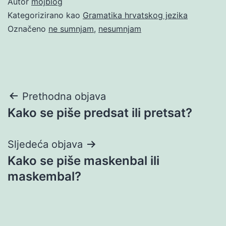
Autor
mojblog
Kategorizirano kao
Gramatika hrvatskog jezika
Označeno
ne sumnjam
,
nesumnjam
Navigacija
Prethodna objava
Kako se piše predsat ili pretsat?
objava
Sljedeća objava
Kako se piše maskenbal ili
maskembal?