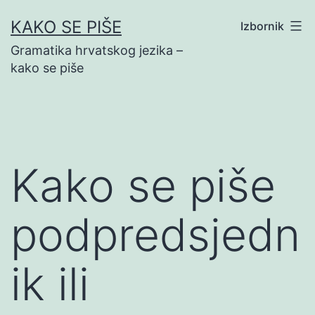
Preskoči
KAKO SE PIŠE
Izbornik
na
Gramatika hrvatskog jezika –
sadržaj
kako se piše
Kako se piše
podpredsjedn
ik ili