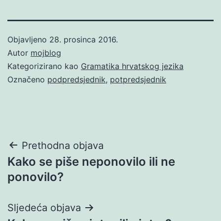
Objavljeno
28. prosinca 2016.
Autor
mojblog
Kategorizirano kao
Gramatika hrvatskog jezika
Označeno
podpredsjednik
,
potpredsjednik
Navigacija
Prethodna objava
Kako se piše neponovilo ili ne
objava
ponovilo?
Sljedeća objava