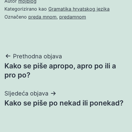
Autor
mojblog
Kategorizirano kao
Gramatika hrvatskog jezika
Označeno
preda mnom
,
predamnom
Navigacija
Prethodna objava
Kako se piše apropo, apro po ili a
objava
pro po?
Sljedeća objava
Kako se piše po nekad ili ponekad?