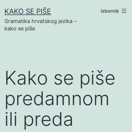
Preskoči
KAKO SE PIŠE
Izbornik
na
Gramatika hrvatskog jezika –
sadržaj
kako se piše
Kako se piše
predamnom
ili preda