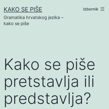
Preskoči
KAKO SE PIŠE
Izbornik
na
Gramatika hrvatskog jezika –
sadržaj
kako se piše
Kako se piše
pretstavlja ili
predstavlja?