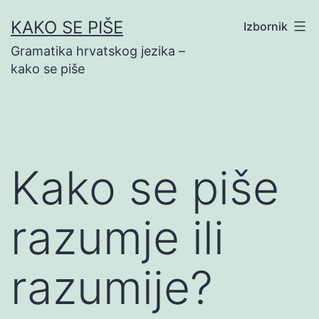
Preskoči
KAKO SE PIŠE
Izbornik
na
Gramatika hrvatskog jezika –
sadržaj
kako se piše
Kako se piše
razumje ili
razumije?