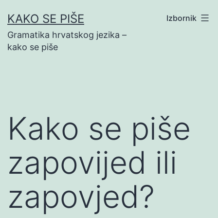
Preskoči
KAKO SE PIŠE
Izbornik
na
Gramatika hrvatskog jezika –
sadržaj
kako se piše
Kako se piše
zapovijed ili
zapovjed?