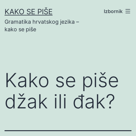
Preskoči
KAKO SE PIŠE
Izbornik
na
Gramatika hrvatskog jezika –
sadržaj
kako se piše
Kako se piše
džak ili đak?