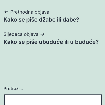
Navigacija
Prethodna objava
Kako se piše džabe ili đabe?
objava
Sljedeća objava
Kako se piše ubuduće ili u buduće?
Pretraži…