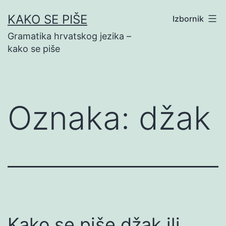
Preskoči
KAKO SE PIŠE
Izbornik
na
Gramatika hrvatskog jezika –
sadržaj
kako se piše
Oznaka:
džak
Kako se piše džak ili