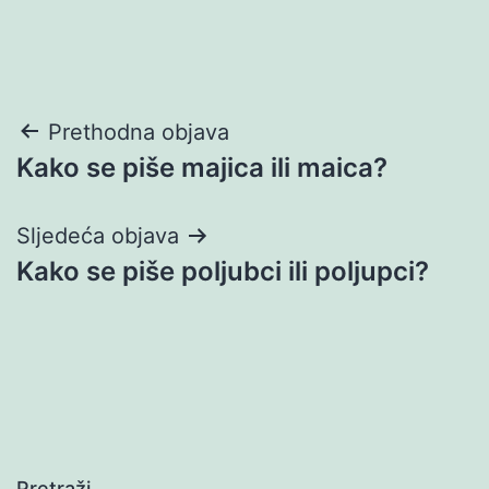
Navigacija
Prethodna objava
Kako se piše majica ili maica?
objava
Sljedeća objava
Kako se piše poljubci ili poljupci?
Pretraži…