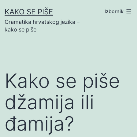
Preskoči
KAKO SE PIŠE
Izbornik
na
Gramatika hrvatskog jezika –
sadržaj
kako se piše
Kako se piše
džamija ili
đamija?