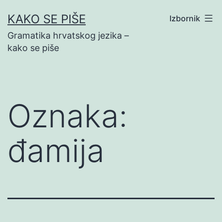
Preskoči
KAKO SE PIŠE
Izbornik
na
Gramatika hrvatskog jezika –
sadržaj
kako se piše
Oznaka:
đamija