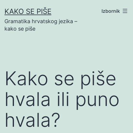
Preskoči
KAKO SE PIŠE
Izbornik
na
Gramatika hrvatskog jezika –
sadržaj
kako se piše
Kako se piše
hvala ili puno
hvala?