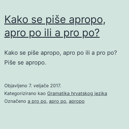
Kako se piše apropo,
apro po ili a pro po?
Kako se piše apropo, apro po ili a pro po?
Piše se apropo.
Objavljeno
7. veljače 2017.
Kategorizirano kao
Gramatika hrvatskog jezika
Označeno
a pro po
,
apro po
,
apropo