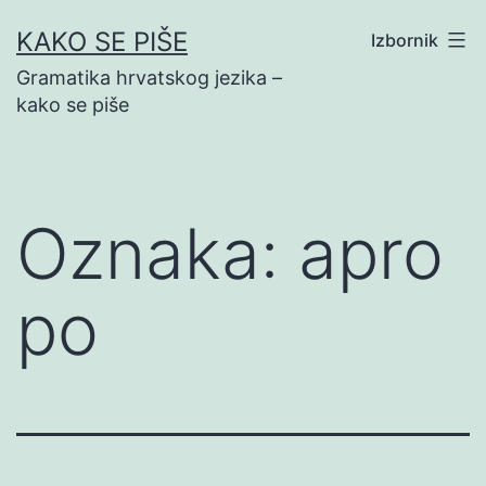
Preskoči
KAKO SE PIŠE
Izbornik
na
Gramatika hrvatskog jezika –
sadržaj
kako se piše
Oznaka:
apro
po