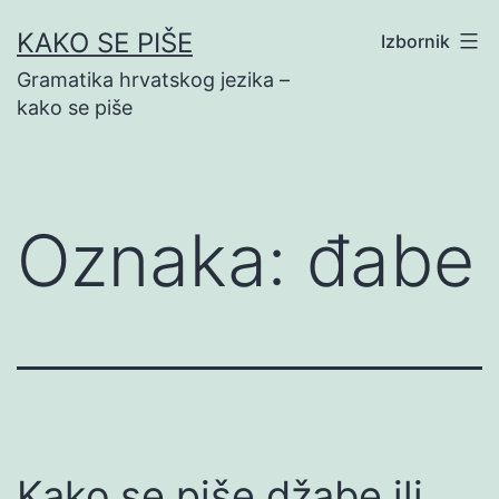
Preskoči
KAKO SE PIŠE
Izbornik
na
Gramatika hrvatskog jezika –
sadržaj
kako se piše
Oznaka:
đabe
Kako se piše džabe ili