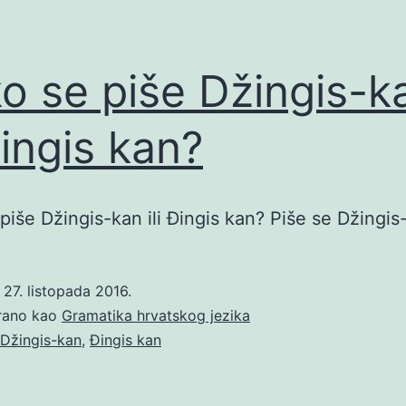
o se piše Džingis-k
 Đingis kan?
piše Džingis-kan ili Đingis kan? Piše se Džingis
o
27. listopada 2016.
irano kao
Gramatika hrvatskog jezika
Džingis-kan
,
Đingis kan