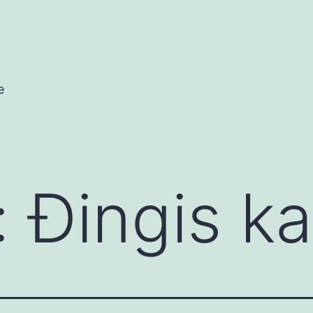
e
:
Đingis k