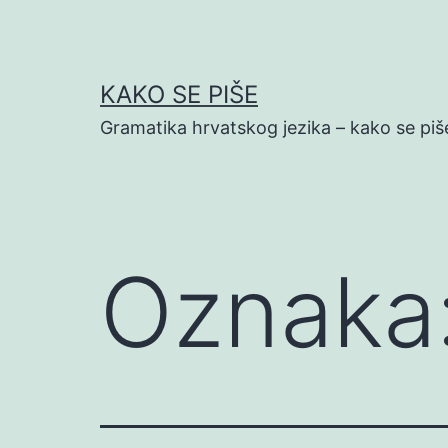
Preskoči
na
sadržaj
KAKO SE PIŠE
Gramatika hrvatskog jezika – kako se piš
Oznaka