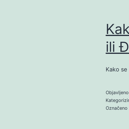
Kak
ili
Kako se 
Objavljen
Kategoriz
Označeno