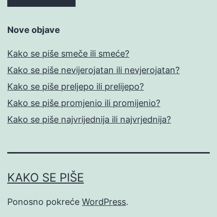
Nove objave
Kako se piše smeče ili smeće?
Kako se piše nevijerojatan ili nevjerojatan?
Kako se piše preljepo ili prelijepo?
Kako se piše promjenio ili promijenio?
Kako se piše najvrijednija ili najvrjednija?
KAKO SE PIŠE
Ponosno pokreće
WordPress
.