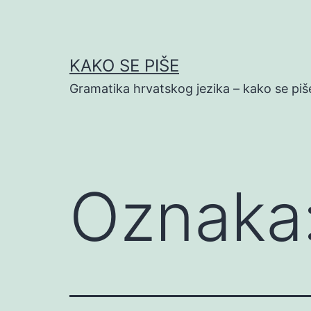
Preskoči
na
sadržaj
KAKO SE PIŠE
Gramatika hrvatskog jezika – kako se piš
Oznaka