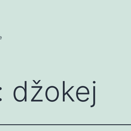
e
:
džokej