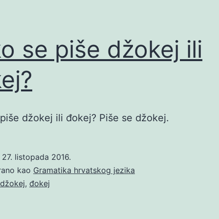
o se piše džokej ili
ej?
piše džokej ili đokej? Piše se džokej.
o
27. listopada 2016.
irano kao
Gramatika hrvatskog jezika
džokej
,
đokej