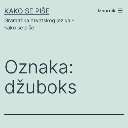
Preskoči
KAKO SE PIŠE
Izbornik
na
Gramatika hrvatskog jezika –
sadržaj
kako se piše
Oznaka:
džuboks