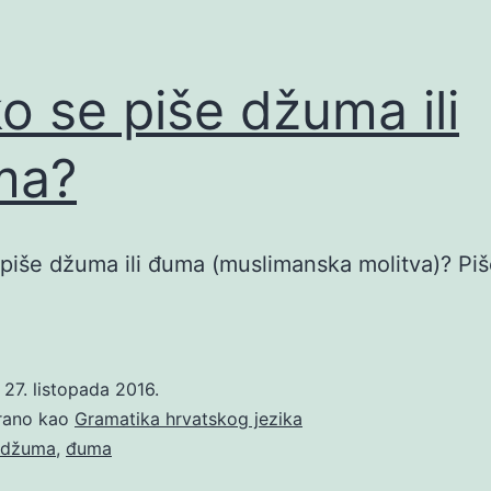
o se piše džuma ili
ma?
piše džuma ili đuma (muslimanska molitva)? Piš
o
27. listopada 2016.
irano kao
Gramatika hrvatskog jezika
džuma
,
đuma