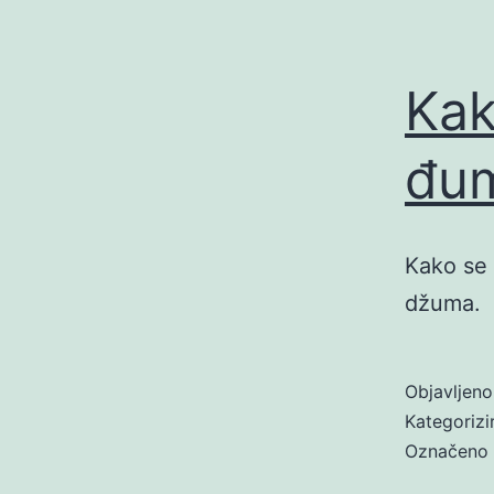
Kak
đu
Kako se 
džuma.
Objavljen
Kategoriz
Označeno