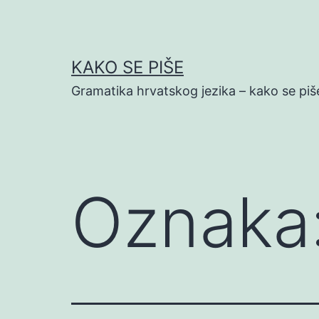
Preskoči
na
sadržaj
KAKO SE PIŠE
Gramatika hrvatskog jezika – kako se piš
Oznaka