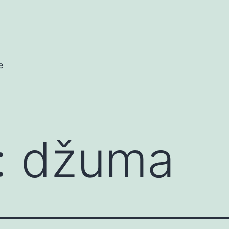
e
:
džuma