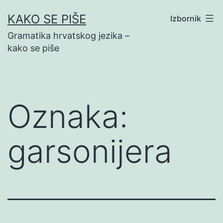
Preskoči
KAKO SE PIŠE
Izbornik
na
Gramatika hrvatskog jezika –
sadržaj
kako se piše
Oznaka:
garsonijera